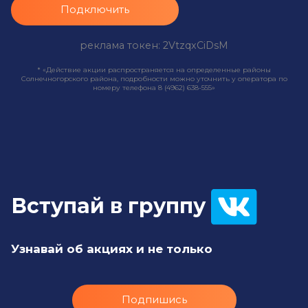
Подключить
реклама токен: 2VtzqxCiDsM
* «Действие акции распространяется на определенные районы
Солнечногорского района, подробности можно уточнить у оператора по
номеру телефона 8 (4962) 638-555»
Вступай в группу
Узнавай об акциях и не только
Подпишись